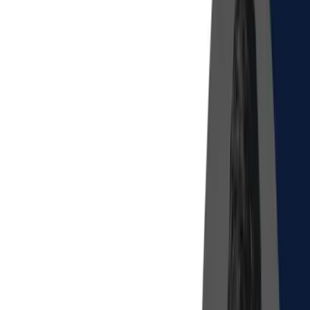
Зв’язатися з нами
English
EN
Про Раду
Напрями
Новини
Згадки в медіа
Звіти
Команда
Партнери
Про Раду
Напрями
Новини
Згадки в
медіа
Звіти
Команда
Партнери