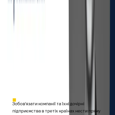
Подібний крок, хоча і є копією американського Указу
14114, прийнятого у грудні 2023, може стати значним
важелем тиску на торгівлю РФ з третіми країнами.
На думку експерта Ради економічної безпеки України,
Дениса Гутика, окрім фінансових обмежень, у
наступний санкційний пакет ЄС варто включити ще
один критичний інструмент контролю за виконанням
санкцій. Таким інструментом має стати нова
європейська рамка стандартів корпоративного
комплаєнсу для виробників та дистрибʼюторів
товарів подвійного призначення.
Як це зробити:
Зобовʼязати компанії та їхні дочірні
підприємства в третіх країнах нести пряму