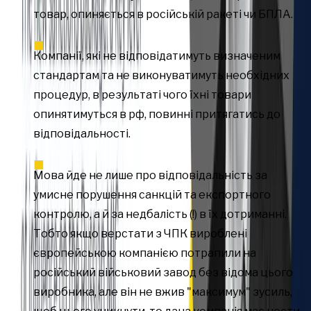
товар, опиняється в російській ракеті чи БПЛА.
Компанії, які не відповідатимуть визначеним
стандартам та не виконуватимуть необхідних
процедур, в результаті чого їхні товари
опинятимуться в рф, повинні притягатись до
відповідальності.
Мова йде не лише про відповідальність за
умисне порушення санкцій та експортного
контролю, а й за недбалість (!) в їх дотриманні.
Тобто якщо верстати з ЧПК вироблені
європейською компанією потрапили на
російський військовий завод без відома цього
виробника, але він не вжив "максимум" зусиль,