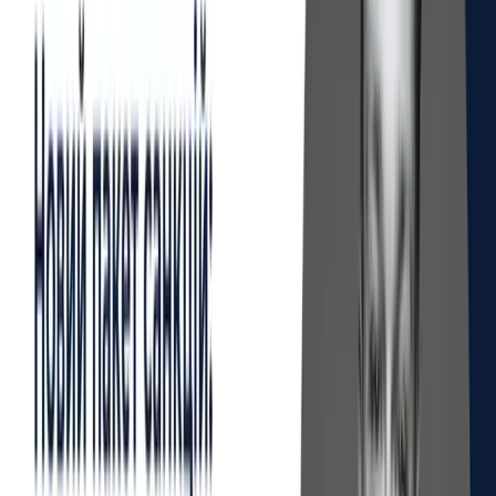
Головна
Новини
Новий пакет санкцій: ключовий
важіль впливу на російський ВПК
17 травня 2024
Поділитись: