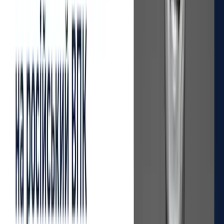
Нещодавно стало відомо, що Єврокомісія направила
на розгляд країн-членів ЄС пропозиції щодо
наповнення 14 пакету антиросійських санкцій. Однак
остаточний вигляд наступного санкційного пакета ЄС
стане результатом перемовин, що наразі тривають.
15 травня, видання
Reuters
повідомило, що Франція та
Нідерланди закликають колег у ЄС доповнити 14
пакет забороною на будь-яку співпрацю з
іноземними фінансовими установами, котрі
проводять транзакції, повʼязані з російським ВПК.