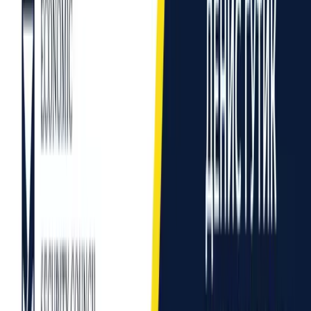
Секретар Ради економічної безпеки взяла участь у
засіданні Парламентського комітету асоціації між
Україною та ЄС
18 листопада 2025
КНР уперше напряму отримала підсанкційний
російський СПГ, тоді як самій РФ загрожує дефіцит
пального — Моніторинг ESCU #32
31 серпня 2025
Всі новини