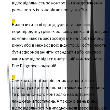
відповідальність за контроль та недопущення
реекспорту їх товарів чи послуг до РФ.
Визначити чіткі процедури, а також типи
перевірок, внутрішніх розслідувань, звітності, які
компанії мають застосовувати на глобальному
ринку або в межах своїх індустрій. Тобто, мають
бути сформовані чіткі стандарти або критерії,
яким має відповідати внутрішній комплаєнс та
Due Diligence компаній.
Саме на основі закріплених стандартів та
процедур варто оцінювати діяльність компаній
та рівень їхнього контролю над власними
ланцюгами постачань. А також рівень їхньої
відповідальності у випадках, коли європейський