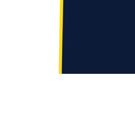
Про Раду
Напрями
Новини
Згадки в
медіа
Звіти
Команда
Партнери
Зв’язатися з нами
secretary@escu.ua
2026, escu.ua — Рада економічної безпеки України
Розроблено в
ScaleMeUp