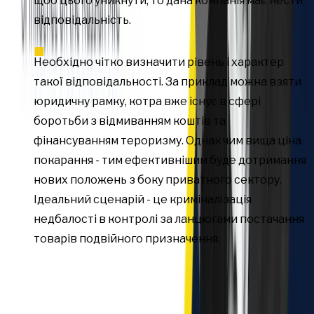
щоб цього уникнути, то дана компанія має нести
відповідальність.
Необхідно чітко визначити рівень і характер
такої відповідальності. За приклад можна взяти
юридичну рамку, котра вже існує в сфері
боротьби з відмиванням коштів та
фінансуванням тероризму. Однак чим вища ціна
покарання - тим ефективнішим буде дотримання
нових положень з боку приватного сектору.
Ідеальний сценарій - це криміналізація
недбалості в контролі за ланцюгами постачання
товарів подвійного призначення.
Теги:
Cанкції та експортний контроль
Поділитись: