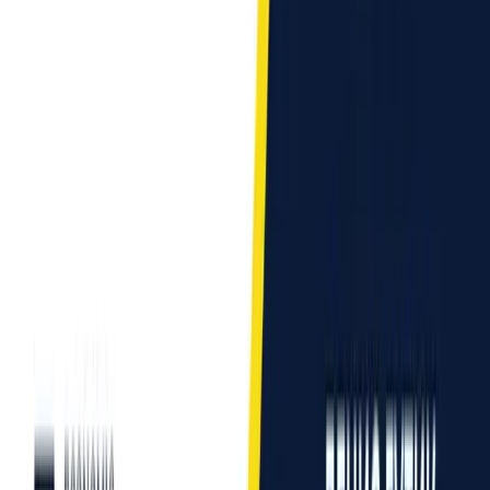
Схожі новини
Утилізація атомного крейсера, безстрокова
заморозка російських активів та штраф від OFAC —
Моніторинг інформпростору РФ #47
15 грудня 2025
Криза вольфрамової галузі в РФ, потенційна зупинка
транзиту нафти через Казахстан та Росія в чорному
списку ЄС за відмивання коштів і фінансування
тероризму — Моніторинг інформпростору РФ #46
8 грудня 2025
Обвал російського експорту озброєнь, скорочення
закупівель нафти та вичерпання потенціалу
дешевого імпортозаміщення — Моніторинг
інформпростору РФ #45
2 грудня 2025