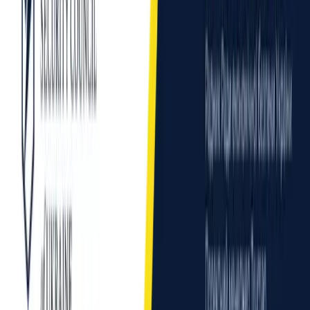
2026, escu.ua — Рада економічної безпеки України
Про Раду
Напрями
Новини
Згадки в
медіа
Звіти
Команда
Партнери