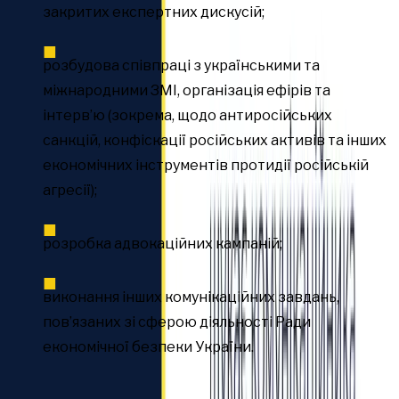
закритих експертних дискусій;
розбудова співпраці з українськими та
міжнародними ЗМІ, організація ефірів та
інтерв’ю (зокрема, щодо антиросійських
санкцій, конфіскації російських активів та інших
економічних інструментів протидії російській
агресії);
розробка адвокаційних кампаній;
виконання інших комунікаційних завдань,
пов’язаних зі сферою діяльності Ради
економічної безпеки України.