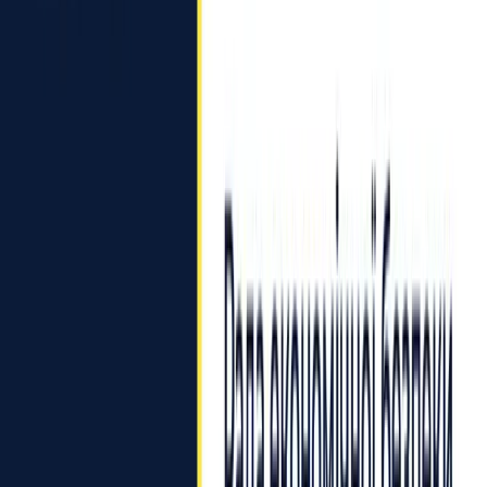
Головна
Новини
Рада економічної безпеки України
оголошує конкурс на зайняття
посади комунікаційника
28 квітня 2023
Поділитись: