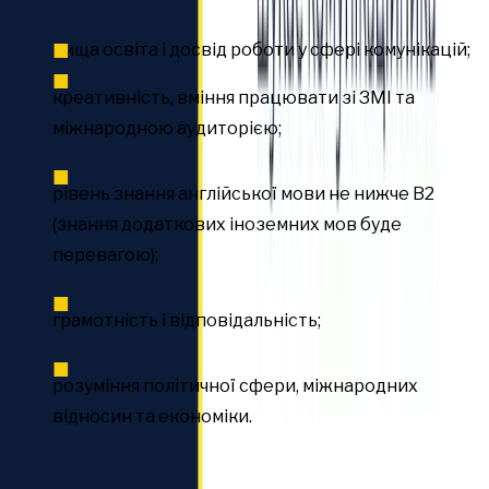
Вимоги:
вища освіта і досвід роботи у сфері комунікацій;
креативність, вміння працювати зі ЗМІ та
міжнародною аудиторією;
рівень знання англійської мови не нижче B2
(знання додаткових іноземних мов буде
перевагою);
грамотність і відповідальність;
розуміння політичної сфери, міжнародних
відносин та економіки.
Ми пропонуємо: