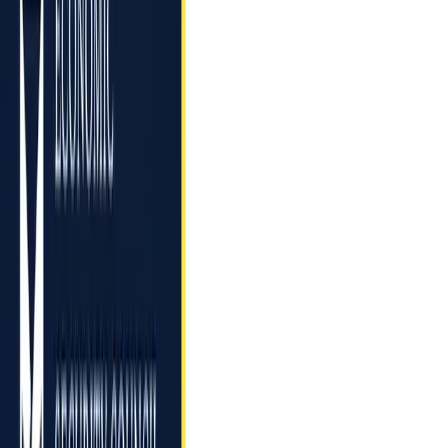
Зв’язатися з нами
English
EN
Про Раду
Напрями
Новини
Згадки в медіа
Звіти
Команда
Партнери
Про Раду
Напрями
Новини
Згадки в
медіа
Звіти
Команда
Партнери