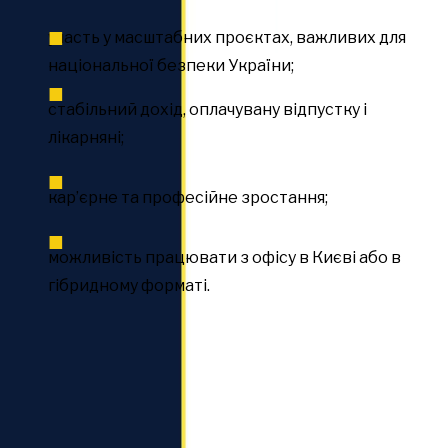
участь у масштабних проєктах, важливих для
національної безпеки України;
стабільний дохід, оплачувану відпустку і
лікарняні;
кар’єрне та професійне зростання;
можливість працювати з офісу в Києві або в
гібридному форматі.
Резюме і мотиваційний лист надсилайте на пошту
khmeleva@reb.org.ua
.У темі листа зазначте своє
прізвище, а також назву посади.
Заявки приймаються до 14 травня 2023 року. Якщо